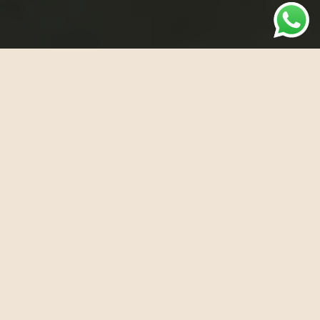
Мои основные
онлайн-направления
Быстрое избавление от боли,
страха, стресса и
травматических переживаний